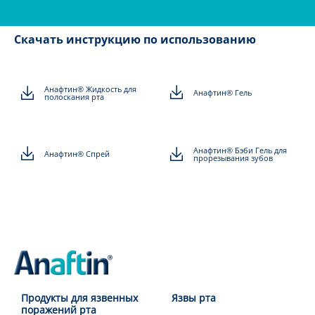
Скачать инструкцию по использованию
Анафтин® Жидкость для
Анафтин® Гель
полоскания рта
Анафтин® Бэби Гель для
Анафтин® Спрей
прорезывания зубов
Продукты для язвенных
Язвы рта
поражений рта