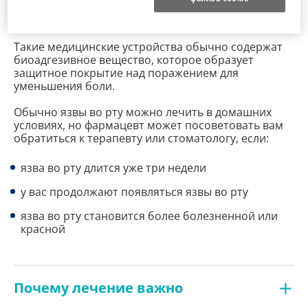
являются одним из подходящих вариантов по
лечению афт.
Такие медицинские устройства обычно содержат
биоадгезивное вещество, которое образует
защитное покрытие над поражением для
уменьшения боли.
Обычно язвы во рту можно лечить в домашних
условиях, но фармацевт может посоветовать вам
обратиться к терапевту или стоматологу, если:
язва во рту длится уже три недели
у вас продолжают появляться язвы во рту
язва во рту становится более болезненной или
красной
Почему лечение важно