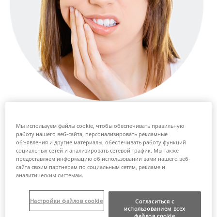
Частота и степень распространения должны
влиять на метод терапии. Рекуррентные афты
Мы используем файлы cookie, чтобы обеспечивать правильную
обрабатывают различными препаратами.
работу нашего веб-сайта, персонализировать рекламные
Большинство из них направлены на облегчение
объявления и другие материалы, обеспечивать работу функций
боли, сокращение времени заживления и
социальных сетей и анализировать сетевой трафик. Мы также
профилактику будущих эпизодов. Пациенты часто
предоставляем информацию об использовании вами нашего веб-
сайта своим партнерам по социальным сетям, рекламе и
сообщают о большой боли, когда клинический
аналитическим системам.
осмотр выявляет лишь незначительную язву
диаметром 1-2 мм.
Настройки файлов cookie
Согласиться с
®
использованием всех
Медицинские устройства, такие как Анафтин
,
файлов cookie