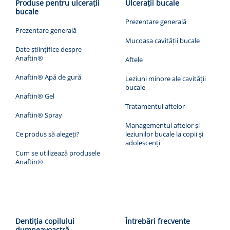
Produse pentru ulcerații
Ulcerații bucale
bucale
Prezentare generală
Prezentare generală
Mucoasa cavității bucale
Date științifice despre
Anaftin®
Aftele
Anaftin® Apă de gură
Leziuni minore ale cavității
bucale
Anaftin® Gel
Tratamentul aftelor
Anaftin® Spray
Managementul aftelor și
Ce produs să alegeți?
leziunilor bucale la copii și
adolescenți
Cum se utilizează produsele
Anaftin®
Dentiția copilului
Întrebări frecvente
dumneavoastră