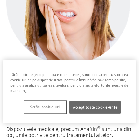
Frecvența și extinderea leziunilor trebuie să
Făcând clic pe „Acceptați toate cookie-urile”, sunteți de acord cu stocarea
direcționeze tratamentul. Aftele recurente sunt
cookie-urilor pe dispozitivul dvs. pentru a îmbunătăți navigarea pe site,
tratate cu multi agenți, dintre care majoritatea au
pentru a analiza utilizarea site-ului și pentru a ajuta eforturile noastre de
drept scop reducerea durerii, scurtarea perioadei de
marketing.
vindecare și profilaxia episoadelor de recurență.
Pacienții adesea acuză o durere imens, iar la
Setări cookie-uri
examinarea clinică se vizualizează o ulcerație minoră
Accept toate cookie-urile
de doar 1-2 mm.
®
Dispozitivele medicale, precum Anaftin
sunt una din
opțiunile potrivite pentru tratamentul aftelor.