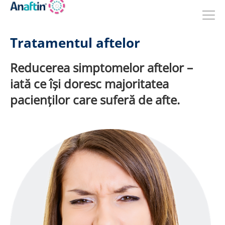
Sari
la
conținutul
principal
Tratamentul aftelor
Reducerea simptomelor aftelor –
iată ce își doresc majoritatea
pacienților care suferă de afte.