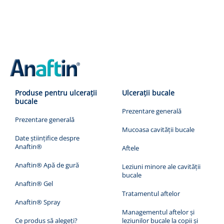
Produse pentru ulcerații
Ulcerații bucale
bucale
Prezentare generală
Prezentare generală
Mucoasa cavității bucale
Date științifice despre
Anaftin®
Aftele
Anaftin® Apă de gură
Leziuni minore ale cavității
bucale
Anaftin® Gel
Tratamentul aftelor
Anaftin® Spray
Managementul aftelor și
Ce produs să alegeți?
leziunilor bucale la copii și