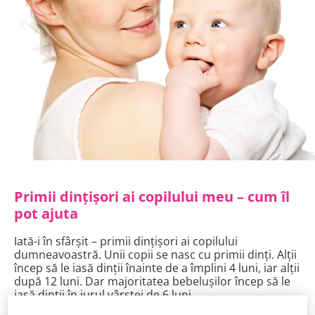
Primii dințișori ai copilului meu – cum îl
pot ajuta
Iată-i în sfârșit – primii dințișori ai copilului
dumneavoastră. Unii copii se nasc cu primii dinți. Alții
încep să le iasă dinții înainte de a împlini 4 luni, iar alții
după 12 luni. Dar majoritatea bebelușilor încep să le
iasă dinții în jurul vârstei de 6 luni.
Fericirea vă poate fi umbrită însă de simptomele de