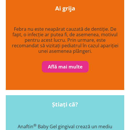
Ai grija
Febra nu este neapărat cauzată de dentiție. De
fapt, o infecție ar putea fi, de asemenea, motivul
pentru acest lucru. Prin urmare, este
recomandat să vizitați pediatrul în cazul apariției
unei asemenea plângeri.
Află mai multe
Știați că?
®
Anaftin
Baby Gel gingival crează un mediu