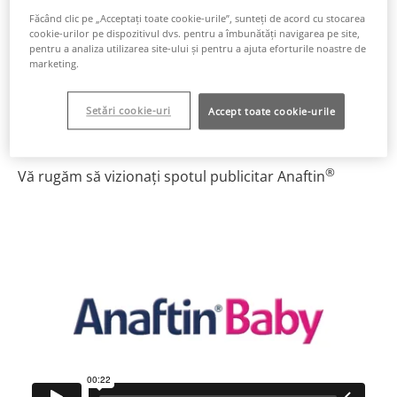
suferință ale bebelușului – acesta poate fi iritat și
Făcând clic pe „Acceptați toate cookie-urile”, sunteți de acord cu stocarea
plânge mai frecvent, pofta de mâncare poate fi
cookie-urilor pe dispozitivul dvs. pentru a îmbunătăți navigarea pe site,
diminuată, somnul se poate deregla și începe să
pentru a analiza utilizarea site-ului și pentru a ajuta eforturile noastre de
saliveze excesiv, să roadă și să mestece mult.
marketing.
Dentiția poate fi asociată și cu o mică creștere a
temperaturii.
Setări cookie-uri
Accept toate cookie-urile
®
Vă rugăm să vizionați spotul publicitar Anaftin
Video
Player