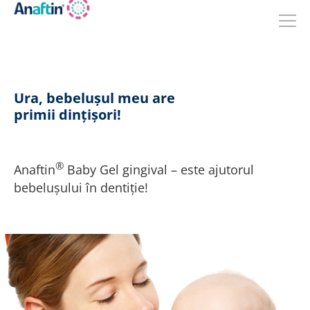
Sari
la
conținutul
principal
Ura, bebelușul meu are
primii dințișori!
®
Anaftin
Baby Gel gingival – este ajutorul
bebelușului în dentiție!