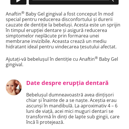
®
Anaftin
Baby Gel gingival a fost conceput în mod
special pentru reducerea disconfortului și durerii
cauzate de dentiție la bebeluși. Acesta este un sprijin
în timpul erupției dentare și asigură reducerea
simptomelor neplăcute prin formarea unei
membrane invizibile. Aceasta crează un mediu
hidratant ideal pentru vindecarea țesutului afectat.
®
Ajutați-vă bebelușul în dentiție cu Anaftin
Baby Gel
gingival.
Date despre erupția dentară
Bebelușul dumneavoastră avea dințișori
chiar și înainte de a se naște. Aceștia erau
ascunși în mandibulă. La aproximativ 4 – 6
luni de viață, acei mici muguri dentari se
transformă în dinți de lapte sub gingii, care
încă îi protejează.